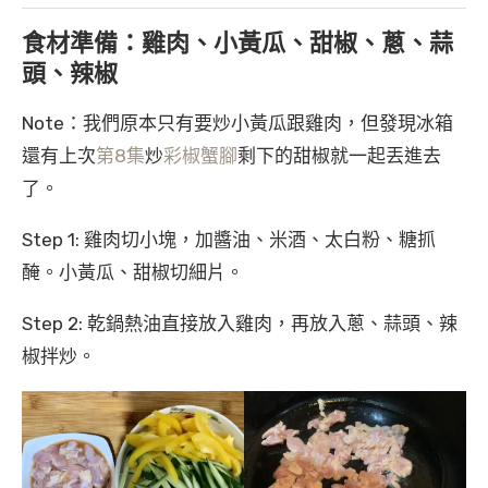
食材準備：雞肉、小黃瓜、甜椒、蔥、蒜
頭、辣椒
Note：我們原本只有要炒小黃瓜跟雞肉，但發現冰箱
還有上次
第8集
炒
彩椒蟹腳
剩下的甜椒就一起丟進去
了。
Step 1: 雞肉切小塊，加醬油、米酒、太白粉、糖抓
醃。小黃瓜、甜椒切細片。
Step 2: 乾鍋熱油直接放入雞肉，再放入蔥、蒜頭、辣
椒拌炒。