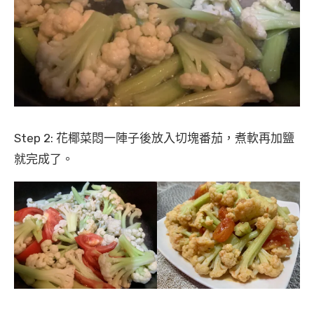
Step 2: 花椰菜悶一陣子後放入切塊番茄，煮軟再加鹽
就完成了。