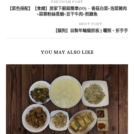
PREVIOUS POST
【菜色搭配】【食譜】居家下廚超簡單(10) – 香菇白菜+泡菜豬肉
+蒜蓉粉絲蒸蝦+豆干牛肉+煎鱈魚
NEXT POST
【貓狗】自製年輪貓抓板 | 曬照、折手手
YOU MAY ALSO LIKE