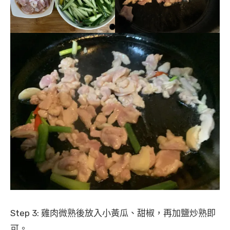
Step 3: 雞肉微熟後放入小黃瓜、甜椒，再加鹽炒熟即
可。