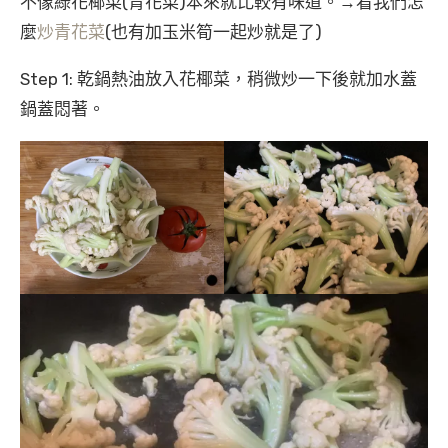
不像綠花椰菜(青花菜)本來就比較有味道。→看我們怎
麼
炒青花菜
(也有加玉米筍一起炒就是了)
Step 1: 乾鍋熱油放入花椰菜，稍微炒一下後就加水蓋
鍋蓋悶著。