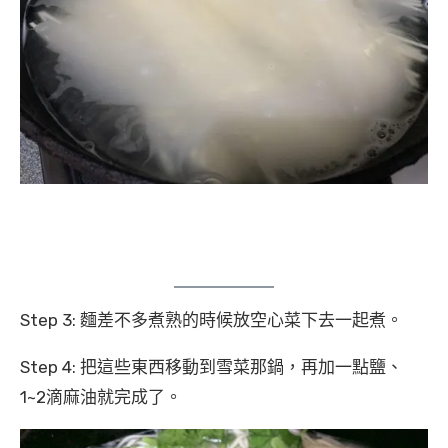
Step 3: 麵差不多煮熟的時候放空心菜下去一起煮。
Step 4: 把這些東西移動到雪菜那鍋，再加一點鹽、
1~2滴麻油就完成了。