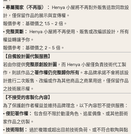
· 專屬獨家（不再版）：
Henya 小屋將不再對外販售這款同款設
計，僅保留作品的展示與宣傳權。
報價參考：基礎價之
1.5 ~ 2
倍。
· 完整買斷：
Henya 小屋將不再使用、販售或改編該設計，所有
權益轉讓予你。
報價參考：基礎價之
2 ~ 5
倍。
【自備設計圖代製服務】
若由你提供
完整原創設計圖
，而 Henya 小屋僅負責技術代工製
作，則該作品之
著作權仍完整歸你所有
。本品牌承諾不會將該設
計進行二次販售、改編或作為其他商品之商業用途，僅保留作品
之技術展示權。
【不接受的客製化內容】
為了保護創作者權益並維持品牌理念，以下內容恕不提供服務：
· 侵犯著作權：
包含但不限於動漫角色、追星偶像、或其他藝術
家作品之仿製。
· 技術限制：
過於複雜或超出目前技術負荷、或不符合軟陶與黏