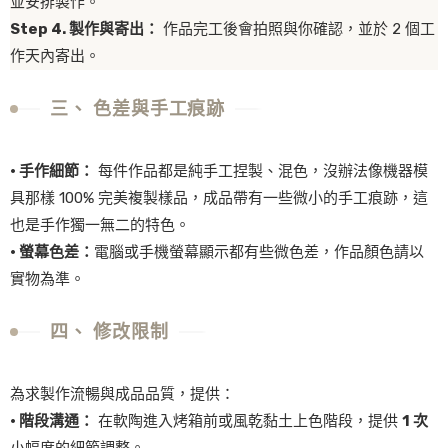
並安排製作。
Step 4. 製作與寄出：
作品完工後會拍照與你確認，並於 2 個工
作天內寄出。
三、 色差與手工痕跡
· 手作細節：
每件作品都是純手工捏製、混色，沒辦法像機器模
具那樣 100% 完美複製樣品，成品帶有一些微小的手工痕跡，這
也是手作獨一無二的特色。
· 螢幕色差：
電腦或手機螢幕顯示都有些微色差，作品顏色請以
實物為準。
四、 修改限制
為求製作流暢與成品品質，提供：
· 階段溝通：
在軟陶進入烤箱前或風乾黏土上色階段，提供
1 次